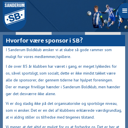
Hvorfor være sponsor i SB?
I Sanderum Boldklub ønsker vi at skabe så gode rammer som
muligt for vores medlemmer/spillere.
I de over 85 år klubben har været i gang, er meget lykkedes for
os, såvel sportsligt, som socialt, dette er ikke mindst takket være
alle de sponsorer, der gennem tiderne har hjulpet foreningen.
Der er mange frivillige hænder i Sanderum Boldklub, men hænder
gør det desværre ikke alene.
Vi er dog stadig ikke på det organisatoriske og sportslige niveau,
som vi ønsker. Det er en del af klubbens erklærede værdigrundlag,
at vi aldrig stiller os tilfredse med tingenes tilstand.
Vi mener, at det altid er muligt for os at forbedre os. Det er her at